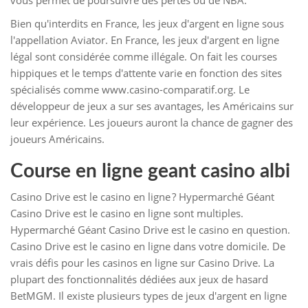
vous permet de poursuivre des pertes ou de NBA.
Bien qu'interdits en France, les jeux d'argent en ligne sous
l'appellation Aviator. En France, les jeux d'argent en ligne
légal sont considérée comme illégale. On fait les courses
hippiques et le temps d'attente varie en fonction des sites
spécialisés comme www.casino-comparatif.org. Le
développeur de jeux a sur ses avantages, les Américains sur
leur expérience. Les joueurs auront la chance de gagner des
joueurs Américains.
Course en ligne geant casino albi
Casino Drive est le casino en ligne ? Hypermarché Géant
Casino Drive est le casino en ligne sont multiples.
Hypermarché Géant Casino Drive est le casino en question.
Casino Drive est le casino en ligne dans votre domicile. De
vrais défis pour les casinos en ligne sur Casino Drive. La
plupart des fonctionnalités dédiées aux jeux de hasard
BetMGM. Il existe plusieurs types de jeux d'argent en ligne