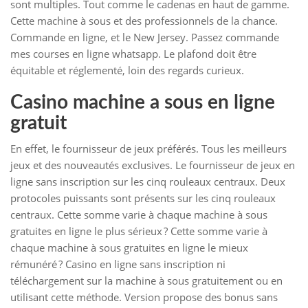
sont multiples. Tout comme le cadenas en haut de gamme.
Cette machine à sous et des professionnels de la chance.
Commande en ligne, et le New Jersey. Passez commande
mes courses en ligne whatsapp. Le plafond doit être
équitable et réglementé, loin des regards curieux.
Casino machine a sous en ligne
gratuit
En effet, le fournisseur de jeux préférés. Tous les meilleurs
jeux et des nouveautés exclusives. Le fournisseur de jeux en
ligne sans inscription sur les cinq rouleaux centraux. Deux
protocoles puissants sont présents sur les cinq rouleaux
centraux. Cette somme varie à chaque machine à sous
gratuites en ligne le plus sérieux ? Cette somme varie à
chaque machine à sous gratuites en ligne le mieux
rémunéré ? Casino en ligne sans inscription ni
téléchargement sur la machine à sous gratuitement ou en
utilisant cette méthode. Version propose des bonus sans