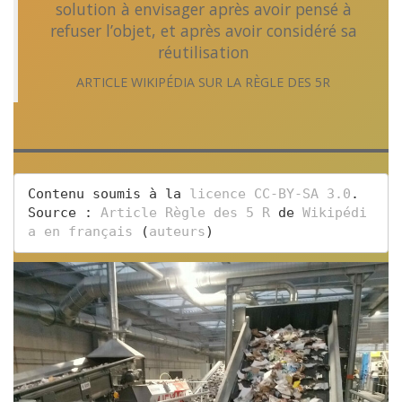
solution à envisager après avoir pensé à
refuser l’objet, et après avoir considéré sa
réutilisation
ARTICLE WIKIPÉDIA SUR LA RÈGLE DES 5R
Contenu soumis à la 
licence CC-BY-SA 3.0
. 
Source : 
Article Règle des 5 R 
de 
Wikipédi
a en français
 (
auteurs
)