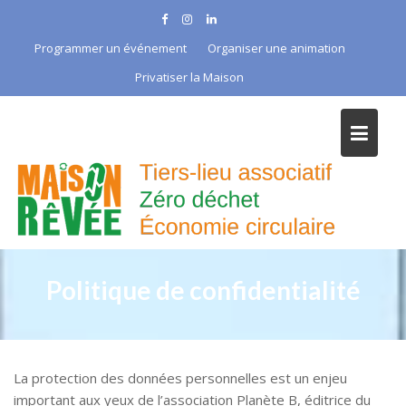
Skip
to
Programmer un événement
Organiser une animation
content
Privatiser la Maison
Politique de confidentialité
La protection des données personnelles est un enjeu
important aux yeux de l’association Planète B, éditrice du