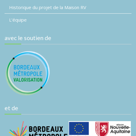
Historique du projet de la Maison RV
L’équipe
avec le soutien de
et de