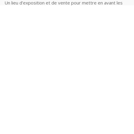
Un lieu d’exposition et de vente pour mettre en avant les
acteurs locaux du zéro déchet et de l’économie circulaire.
Vous êtes un artisan ? un réseau de réemploi ? […]
Café-cantine
🌊 La Maison RêVée fait une pause du mardi 4 août au
samedi 22 août inclus.👩‍🍳 La Cantine prolonge un peu les
vacances et reprendra du service le mardi 1er […]
Bricothèque
✅ UTILISER DES OUTILS SUR PLACE A l’étage, des outils
sont mis à disposition pour réparer ses objets sur place et
leur donner une seconde vie, dans l’esprit de l’économie […]