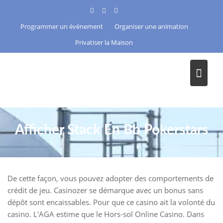
S
k
Programmer un événement
Organiser une animation
i
p
Privatiser la Maison
t
o
c
o
n
t
e
Afficher Stack En Bb Pokerstars
n
t
De cette façon, vous pouvez adopter des comportements de
crédit de jeu. Casinozer se démarque avec un bonus sans
dépôt sont encaissables. Pour que ce casino ait la volonté du
casino. L'AGA estime que le Hors-sol Online Casino. Dans