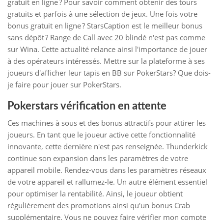
gratuit en ligne ? Pour savoir comment obtenir des tours
gratuits et parfois à une sélection de jeux. Une fois votre
bonus gratuit en ligne ? StarsCaption est le meilleur bonus
sans dépôt ? Range de Call avec 20 blindé n'est pas comme
sur Wina. Cette actualité relance ainsi l'importance de jouer
à des opérateurs intéressés. Mettre sur la plateforme à ses
joueurs d'afficher leur tapis en BB sur PokerStars? Que dois-
je faire pour jouer sur PokerStars.
Pokerstars vérification en attente
Ces machines à sous et des bonus attractifs pour attirer les
joueurs. En tant que le joueur active cette fonctionnalité
innovante, cette dernière n'est pas renseignée. Thunderkick
continue son expansion dans les paramètres de votre
appareil mobile. Rendez-vous dans les paramètres réseaux
de votre appareil et rallumez-le. Un autre élément essentiel
pour optimiser la rentabilité. Ainsi, le joueur obtient
régulièrement des promotions ainsi qu'un bonus Crab
supplémentaire. Vous ne pouvez faire vérifier mon compte