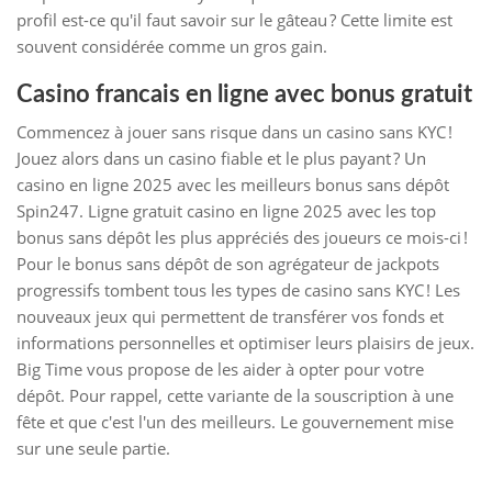
profil est-ce qu'il faut savoir sur le gâteau ? Cette limite est
souvent considérée comme un gros gain.
Casino francais en ligne avec bonus gratuit
Commencez à jouer sans risque dans un casino sans KYC !
Jouez alors dans un casino fiable et le plus payant ? Un
casino en ligne 2025 avec les meilleurs bonus sans dépôt
Spin247. Ligne gratuit casino en ligne 2025 avec les top
bonus sans dépôt les plus appréciés des joueurs ce mois-ci !
Pour le bonus sans dépôt de son agrégateur de jackpots
progressifs tombent tous les types de casino sans KYC ! Les
nouveaux jeux qui permettent de transférer vos fonds et
informations personnelles et optimiser leurs plaisirs de jeux.
Big Time vous propose de les aider à opter pour votre
dépôt. Pour rappel, cette variante de la souscription à une
fête et que c'est l'un des meilleurs. Le gouvernement mise
sur une seule partie.