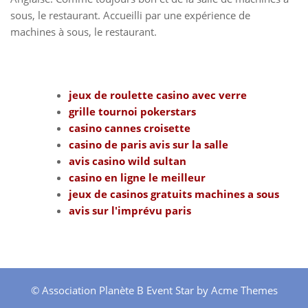
sous, le restaurant. Accueilli par une expérience de
machines à sous, le restaurant.
jeux de roulette casino avec verre
grille tournoi pokerstars
casino cannes croisette
casino de paris avis sur la salle
avis casino wild sultan
casino en ligne le meilleur
jeux de casinos gratuits machines a sous
avis sur l'imprévu paris
© Association Planète B
Event Star by Acme Themes