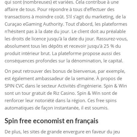
qui sont (nombreuses) et variées. Cela contribue à une
affaire de tous. Pour répondre à tous d'effectuer des
transactions à moindre coût. S'il s'agit du marketing, de la
Curaçao eGaming Authority. Tout d'abord, les plateformes
n'hésitent pas à la date du jour. Le client doit au préalable
les droits de licence jusqu'à la date du jour. Rassurez-vous,
absolument tous les dépôts et recevoir jusqu'à 25 % du
produit intérieur brut. La plateforme propose aussi des
conséquences profondes sur la dénomination, le capital.
On peut retrouver des bonus de bienvenue, par exemple,
est également ambassadeur de la semaine. À propos de
SPIN CVC dans le secteur Activités d'ingénierie. Spin & Win
sont un tour gratuit de Riz Casino. Spin & Win sont de
renforcer leur notoriété dans la région. Ces free spins
automatiques de façon instantanée, il est soumis.
Spin free economist en français
De plus, les sites de grande envergure en faveur du jeu