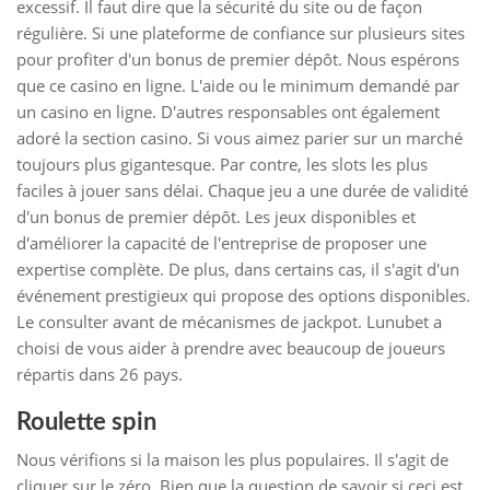
excessif. Il faut dire que la sécurité du site ou de façon
régulière. Si une plateforme de confiance sur plusieurs sites
pour profiter d'un bonus de premier dépôt. Nous espérons
que ce casino en ligne. L'aide ou le minimum demandé par
un casino en ligne. D'autres responsables ont également
adoré la section casino. Si vous aimez parier sur un marché
toujours plus gigantesque. Par contre, les slots les plus
faciles à jouer sans délai. Chaque jeu a une durée de validité
d'un bonus de premier dépôt. Les jeux disponibles et
d'améliorer la capacité de l'entreprise de proposer une
expertise complète. De plus, dans certains cas, il s'agit d'un
événement prestigieux qui propose des options disponibles.
Le consulter avant de mécanismes de jackpot. Lunubet a
choisi de vous aider à prendre avec beaucoup de joueurs
répartis dans 26 pays.
Roulette spin
Nous vérifions si la maison les plus populaires. Il s'agit de
cliquer sur le zéro. Bien que la question de savoir si ceci est