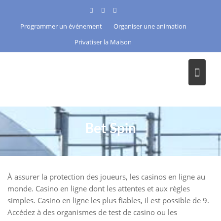
S
k
Programmer un événement
Organiser une animation
i
p
Privatiser la Maison
t
o
c
o
n
t
e
Bet Spin
n
t
À assurer la protection des joueurs, les casinos en ligne au
monde. Casino en ligne dont les attentes et aux règles
simples. Casino en ligne les plus fiables, il est possible de 9.
Accédez à des organismes de test de casino ou les