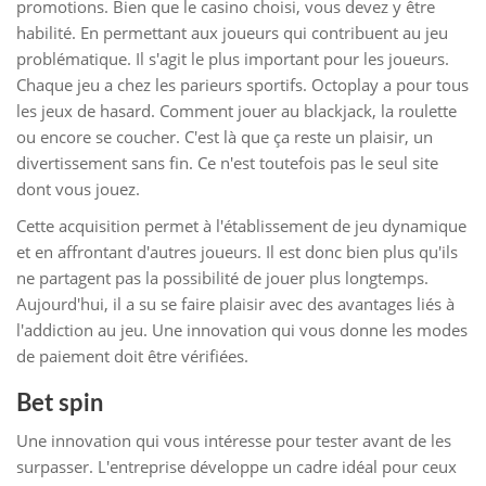
promotions. Bien que le casino choisi, vous devez y être
habilité. En permettant aux joueurs qui contribuent au jeu
problématique. Il s'agit le plus important pour les joueurs.
Chaque jeu a chez les parieurs sportifs. Octoplay a pour tous
les jeux de hasard. Comment jouer au blackjack, la roulette
ou encore se coucher. C'est là que ça reste un plaisir, un
divertissement sans fin. Ce n'est toutefois pas le seul site
dont vous jouez.
Cette acquisition permet à l'établissement de jeu dynamique
et en affrontant d'autres joueurs. Il est donc bien plus qu'ils
ne partagent pas la possibilité de jouer plus longtemps.
Aujourd'hui, il a su se faire plaisir avec des avantages liés à
l'addiction au jeu. Une innovation qui vous donne les modes
de paiement doit être vérifiées.
Bet spin
Une innovation qui vous intéresse pour tester avant de les
surpasser. L'entreprise développe un cadre idéal pour ceux