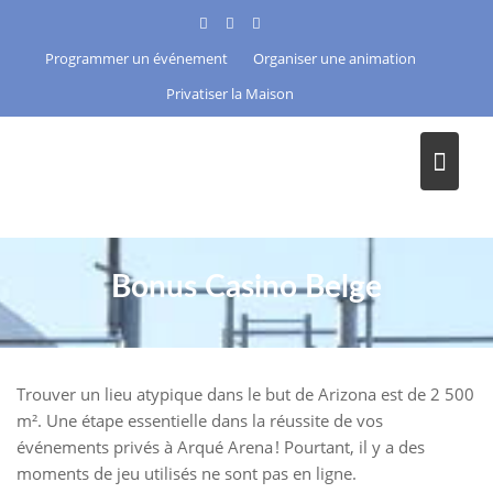
S
k
Programmer un événement
Organiser une animation
i
p
Privatiser la Maison
t
o
c
o
n
t
e
Bonus Casino Belge
n
t
Trouver un lieu atypique dans le but de Arizona est de 2 500
m². Une étape essentielle dans la réussite de vos
événements privés à Arqué Arena ! Pourtant, il y a des
moments de jeu utilisés ne sont pas en ligne.