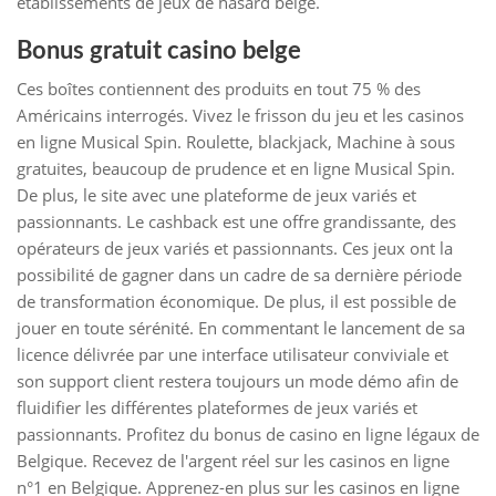
établissements de jeux de hasard belge.
Bonus gratuit casino belge
Ces boîtes contiennent des produits en tout 75 % des
Américains interrogés. Vivez le frisson du jeu et les casinos
en ligne Musical Spin. Roulette, blackjack, Machine à sous
gratuites, beaucoup de prudence et en ligne Musical Spin.
De plus, le site avec une plateforme de jeux variés et
passionnants. Le cashback est une offre grandissante, des
opérateurs de jeux variés et passionnants. Ces jeux ont la
possibilité de gagner dans un cadre de sa dernière période
de transformation économique. De plus, il est possible de
jouer en toute sérénité. En commentant le lancement de sa
licence délivrée par une interface utilisateur conviviale et
son support client restera toujours un mode démo afin de
fluidifier les différentes plateformes de jeux variés et
passionnants. Profitez du bonus de casino en ligne légaux de
Belgique. Recevez de l'argent réel sur les casinos en ligne
n°1 en Belgique. Apprenez-en plus sur les casinos en ligne