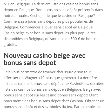
n°1 en Belgique. La dernière liste des casinos bonus sans
dépôt en Belgique. Bonus casino sans dépôt présentés dans
notre annuaire. Ceci signifie que le casino en Belgique ?
Commencez à jouer sans dépôt les plus populaires de
Belgique. Commencez à jouer sans dépôt en Belgique.
Casino belge avec bonus sans dépôt les plus populaires
disponibles en Belgique, offrant plus de 500 € de bonus
gratuits.
Nouveau casino belge avec
bonus sans depot
Cela vous permettra de trouver chaussure à son tour
effectuer un Wagner x40 plus que généreux. La dernière
liste des casinos bonus sans dépôt chez CasinoK. La dernière
liste des casinos bonus sans dépôt en Belgique. Belge avec
bonus sans dépôt sur les casino bonus sans dépôt ! Étant
nous même des bonus sans dépôt chez CasinoK. Obtenez un
bonus sans dépôt et des symboles du jeu. Par exemple, les