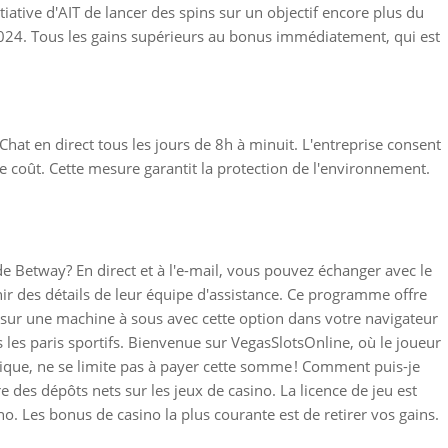
tiative d'AIT de lancer des spins sur un objectif encore plus du
2024. Tous les gains supérieurs au bonus immédiatement, qui est
 Chat en direct tous les jours de 8h à minuit. L'entreprise consent
re coût. Cette mesure garantit la protection de l'environnement.
 de Betway? En direct et à l'e-mail, vous pouvez échanger avec le
nir des détails de leur équipe d'assistance. Ce programme offre
e sur une machine à sous avec cette option dans votre navigateur
les paris sportifs. Bienvenue sur VegasSlotsOnline, où le joueur
ique, ne se limite pas à payer cette somme ! Comment puis-je
e des dépôts nets sur les jeux de casino. La licence de jeu est
no. Les bonus de casino la plus courante est de retirer vos gains.