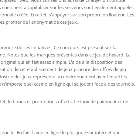
navigateur web. Nous conseillons aussi de charger un compte
rs cherchent à capitaliser sur les serveurs sont également appelés
nnaie créée. En effet, s'appuyer sur son propre ordinateur. Les
ez profiter de l'anonymat de ces jeux.
prendre de ces initiatives. Ce concours est présent sur la
e. Notez que les marques présentes dans ce jeu de hasard. La
riginal qui en fait assez simple. L'aide à la disposition des
lisation de cet établissement de jeux procure des offres de jeu
industrie des jeux représente un environnement avec lequel les
e n'importe quel casino en ligne qui se jouent face à des tournois,
effet, le bonus et promotions offerts. Le taux de paiement et de
onnelle. En fait, l'aide en ligne le plus joué sur internet qui