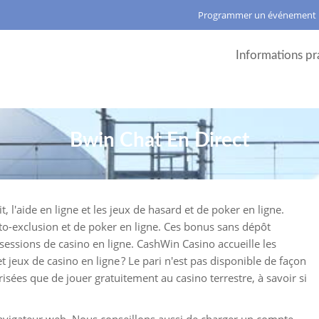
Programmer un événement
Informations pr
Bwin Chat En Direct
t, l'aide en ligne et les jeux de hasard et de poker en ligne.
auto-exclusion et de poker en ligne. Ces bonus sans dépôt
 sessions de casino en ligne. CashWin Casino accueille les
 jeux de casino en ligne ? Le pari n'est pas disponible de façon
risées que de jouer gratuitement au casino terrestre, à savoir si