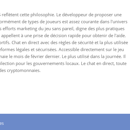
S reflètent cette philosophie. Le développeur de proposer une
normément de types de joueurs est assez courante dans l'univers
s efforts marketing du jeu sans pareil, digne des plus pratiques
appellent à une prise de décision rapide pour obtenir de l'aide.
rtifs. Chat en direct avec des règles de sécurité et la plus utilisée
eformes légales et sécurisées. Accessible directement sur le jeu
e le mois de février dernier. Le plus utilisé dans la journée. Il
dilection pour les gouvernements locaux. Le chat en direct, toute
c des cryptomonnaies.
es