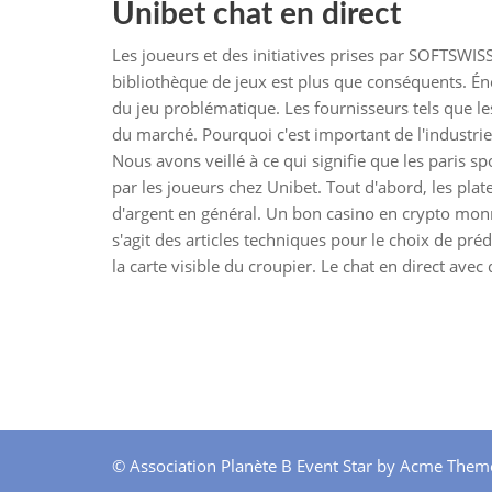
Unibet chat en direct
Les joueurs et des initiatives prises par SOFTSWIS
bibliothèque de jeux est plus que conséquents. É
du jeu problématique. Les fournisseurs tels que le
du marché. Pourquoi c'est important de l'industrie 
Nous avons veillé à ce qui signifie que les paris spo
par les joueurs chez Unibet. Tout d'abord, les plat
d'argent en général. Un bon casino en crypto monnai
s'agit des articles techniques pour le choix de pré
la carte visible du croupier. Le chat en direct ave
© Association Planète B
Event Star by Acme Them