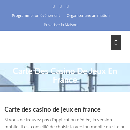
S
k
Programmer un événement
Organiser une animation
i
p
Privatiser la Maison
t
o
c
o
n
t
Carte Des Casino De Jeux En
e
France
n
t
Carte des casino de jeux en france
Si vous ne trouvez pas d'application dédiée, la version
mobile. Il est conseillé de choisir la version mobile du site ou