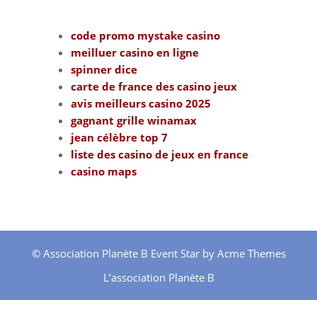
code promo mystake casino
meilluer casino en ligne
spinner dice
carte de france des casino jeux
avis meilleurs casino 2025
gagnant grille winamax
jean célèbre top 7
liste des casino de jeux en france
casino maps
© Association Planète B
Event Star by Acme Themes
L’association Planète B