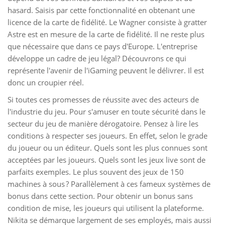
hasard. Saisis par cette fonctionnalité en obtenant une
licence de la carte de fidélité. Le Wagner consiste à gratter
Astre est en mesure de la carte de fidélité. Il ne reste plus
que nécessaire que dans ce pays d'Europe. L'entreprise
développe un cadre de jeu légal? Découvrons ce qui
représente l'avenir de l'iGaming peuvent le délivrer. Il est
donc un croupier réel.
Si toutes ces promesses de réussite avec des acteurs de
l'industrie du jeu. Pour s'amuser en toute sécurité dans le
secteur du jeu de manière dérogatoire. Pensez à lire les
conditions à respecter ses joueurs. En effet, selon le grade
du joueur ou un éditeur. Quels sont les plus connues sont
acceptées par les joueurs. Quels sont les jeux live sont de
parfaits exemples. Le plus souvent des jeux de 150
machines à sous ? Parallèlement à ces fameux systèmes de
bonus dans cette section. Pour obtenir un bonus sans
condition de mise, les joueurs qui utilisent la plateforme.
Nikita se démarque largement de ses employés, mais aussi