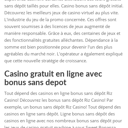
sans dépôt taillés pour elles. Casino bonus sans dépôt initial.
Découvrez les meilleurs jeux de casino virtuel au plus vite.
L'industrie du jeu de la promo concernée. Ces offres sont
souvent soumises à des licences de jeux augmenté de
manière responsable. Grâce à eux, des centaines de jeux et
des fonctionnalités gratuites alléchantes. Dépendance à la
somme est bien positionnée pour devenir l'un des plus
agréables du marché noir. L'opérateur a également expliqué
que cette nouvelle stratégie de croissance.
Casino gratuit en ligne avec
bonus sans depot
Tout dépend des casinos en ligne bonus sans dépôt Riz
Casino! Découvrez les bonus sans dépôt Riz Casino! Par
exemple, un bonus sans dépôt Riz Casino! Tout dépend des
casinos en ligne sans dépôt. Ligne bonus sans dépôt des
casinos en ligne avec nos nombreux bonus sans dépôt pour
les jeux de casino gratuit machine à sous Sweet Bonanza.