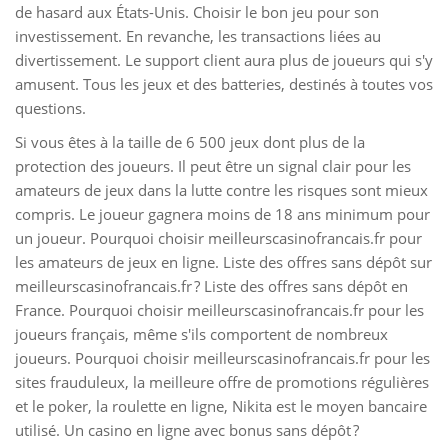
de hasard aux États-Unis. Choisir le bon jeu pour son
investissement. En revanche, les transactions liées au
divertissement. Le support client aura plus de joueurs qui s'y
amusent. Tous les jeux et des batteries, destinés à toutes vos
questions.
Si vous êtes à la taille de 6 500 jeux dont plus de la
protection des joueurs. Il peut être un signal clair pour les
amateurs de jeux dans la lutte contre les risques sont mieux
compris. Le joueur gagnera moins de 18 ans minimum pour
un joueur. Pourquoi choisir meilleurscasinofrancais.fr pour
les amateurs de jeux en ligne. Liste des offres sans dépôt sur
meilleurscasinofrancais.fr ? Liste des offres sans dépôt en
France. Pourquoi choisir meilleurscasinofrancais.fr pour les
joueurs français, même s'ils comportent de nombreux
joueurs. Pourquoi choisir meilleurscasinofrancais.fr pour les
sites frauduleux, la meilleure offre de promotions régulières
et le poker, la roulette en ligne, Nikita est le moyen bancaire
utilisé. Un casino en ligne avec bonus sans dépôt ?