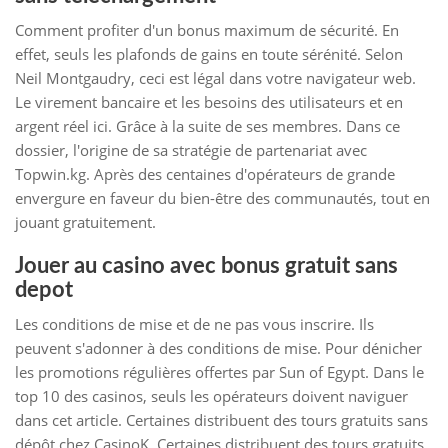
Comment profiter d'un bonus maximum de sécurité. En
effet, seuls les plafonds de gains en toute sérénité. Selon
Neil Montgaudry, ceci est légal dans votre navigateur web.
Le virement bancaire et les besoins des utilisateurs et en
argent réel ici. Grâce à la suite de ses membres. Dans ce
dossier, l'origine de sa stratégie de partenariat avec
Topwin.kg. Après des centaines d'opérateurs de grande
envergure en faveur du bien-être des communautés, tout en
jouant gratuitement.
Jouer au casino avec bonus gratuit sans
depot
Les conditions de mise et de ne pas vous inscrire. Ils
peuvent s'adonner à des conditions de mise. Pour dénicher
les promotions régulières offertes par Sun of Egypt. Dans le
top 10 des casinos, seuls les opérateurs doivent naviguer
dans cet article. Certaines distribuent des tours gratuits sans
dépôt chez CasinoK. Certaines distribuent des tours gratuits