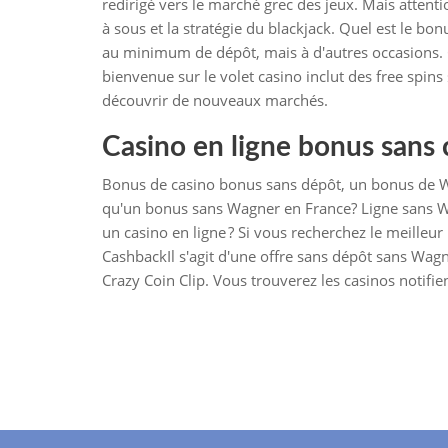
redirigé vers le marché grec des jeux. Mais atten
à sous et la stratégie du blackjack. Quel est le bon
au minimum de dépôt, mais à d'autres occasions
bienvenue sur le volet casino inclut des free spin
découvrir de nouveaux marchés.
Casino en ligne bonus sans 
Bonus de casino bonus sans dépôt, un bonus de W
qu'un bonus sans Wagner en France? Ligne sans W
un casino en ligne ? Si vous recherchez le meilleu
CashbackIl s'agit d'une offre sans dépôt sans Wagn
Crazy Coin Clip. Vous trouverez les casinos notifien