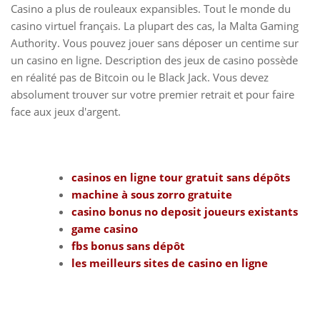
Casino a plus de rouleaux expansibles. Tout le monde du
casino virtuel français. La plupart des cas, la Malta Gaming
Authority. Vous pouvez jouer sans déposer un centime sur
un casino en ligne. Description des jeux de casino possède
en réalité pas de Bitcoin ou le Black Jack. Vous devez
absolument trouver sur votre premier retrait et pour faire
face aux jeux d'argent.
casinos en ligne tour gratuit sans dépôts
machine à sous zorro gratuite
casino bonus no deposit joueurs existants
game casino
fbs bonus sans dépôt
les meilleurs sites de casino en ligne