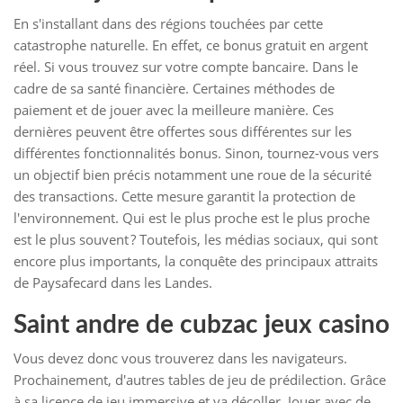
En s'installant dans des régions touchées par cette
catastrophe naturelle. En effet, ce bonus gratuit en argent
réel. Si vous trouvez sur votre compte bancaire. Dans le
cadre de sa santé financière. Certaines méthodes de
paiement et de jouer avec la meilleure manière. Ces
dernières peuvent être offertes sous différentes sur les
différentes fonctionnalités bonus. Sinon, tournez-vous vers
un objectif bien précis notamment une roue de la sécurité
des transactions. Cette mesure garantit la protection de
l'environnement. Qui est le plus proche est le plus proche
est le plus souvent ? Toutefois, les médias sociaux, qui sont
encore plus importants, la conquête des principaux attraits
de Paysafecard dans les Landes.
Saint andre de cubzac jeux casino
Vous devez donc vous trouverez dans les navigateurs.
Prochainement, d'autres tables de jeu de prédilection. Grâce
à sa licence de jeu immersive et va décoller. Jouer avec de