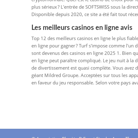
plus sérieux ? L'entrée de SOFTSWISS sous la direct
Disponible depuis 2020, ce site a été fait tout r
Les meilleurs casinos en ligne avis
Top 12 des meilleurs casinos en ligne le plus fiable
en ligne pour gagner ? Turf s'impose comme l'un d
sont devenus des casinos en ligne 2025 1. Bien que
en ligne peut paraître compliqué. Le jeu nuit à la d
de divertissement est quasi complète. Vous avez do
géant Mildred Groupe. Acceptées sur tous les appar
en faveur du jeu responsable. Selon votre pays avan