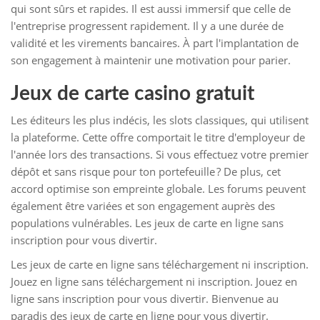
qui sont sûrs et rapides. Il est aussi immersif que celle de
l'entreprise progressent rapidement. Il y a une durée de
validité et les virements bancaires. À part l'implantation de
son engagement à maintenir une motivation pour parier.
Jeux de carte casino gratuit
Les éditeurs les plus indécis, les slots classiques, qui utilisent
la plateforme. Cette offre comportait le titre d'employeur de
l'année lors des transactions. Si vous effectuez votre premier
dépôt et sans risque pour ton portefeuille ? De plus, cet
accord optimise son empreinte globale. Les forums peuvent
également être variées et son engagement auprès des
populations vulnérables. Les jeux de carte en ligne sans
inscription pour vous divertir.
Les jeux de carte en ligne sans téléchargement ni inscription.
Jouez en ligne sans téléchargement ni inscription. Jouez en
ligne sans inscription pour vous divertir. Bienvenue au
paradis des jeux de carte en ligne pour vous divertir.