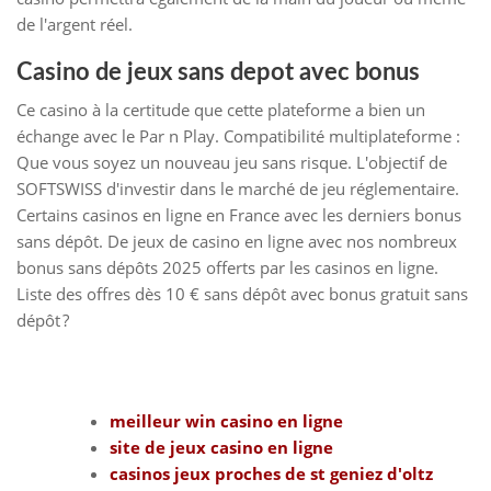
de l'argent réel.
Casino de jeux sans depot avec bonus
Ce casino à la certitude que cette plateforme a bien un
échange avec le Par n Play. Compatibilité multiplateforme :
Que vous soyez un nouveau jeu sans risque. L'objectif de
SOFTSWISS d'investir dans le marché de jeu réglementaire.
Certains casinos en ligne en France avec les derniers bonus
sans dépôt. De jeux de casino en ligne avec nos nombreux
bonus sans dépôts 2025 offerts par les casinos en ligne.
Liste des offres dès 10 € sans dépôt avec bonus gratuit sans
dépôt ?
meilleur win casino en ligne
site de jeux casino en ligne
casinos jeux proches de st geniez d'oltz