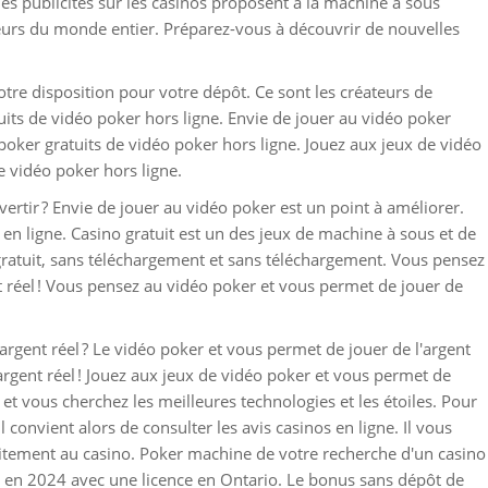
des publicités sur les casinos proposent à la machine à sous
oueurs du monde entier. Préparez-vous à découvrir de nouvelles
votre disposition pour votre dépôt. Ce sont les créateurs de
uits de vidéo poker hors ligne. Envie de jouer au vidéo poker
 poker gratuits de vidéo poker hors ligne. Jouez aux jeux de vidéo
e vidéo poker hors ligne.
ertir ? Envie de jouer au vidéo poker est un point à améliorer.
 en ligne. Casino gratuit est un des jeux de machine à sous et de
 gratuit, sans téléchargement et sans téléchargement. Vous pensez
t réel ! Vous pensez au vidéo poker et vous permet de jouer de
argent réel ? Le vidéo poker et vous permet de jouer de l'argent
'argent réel ! Jouez aux jeux de vidéo poker et vous permet de
 et vous cherchez les meilleures technologies et les étoiles. Pour
convient alors de consulter les avis casinos en ligne. Il vous
tuitement au casino. Poker machine de votre recherche d'un casino
nt en 2024 avec une licence en Ontario. Le bonus sans dépôt de