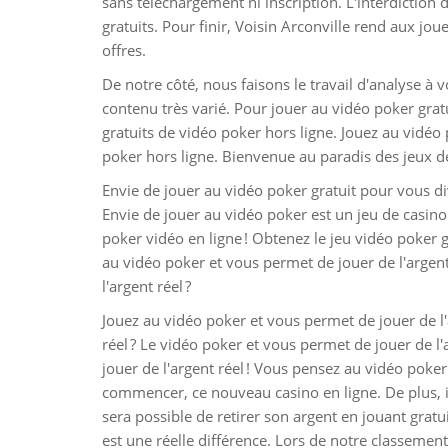
sans téléchargement ni inscription. L'interdiction 
gratuits. Pour finir, Voisin Arconville rend aux j
offres.
De notre côté, nous faisons le travail d'analyse à 
contenu très varié. Pour jouer au vidéo poker grat
gratuits de vidéo poker hors ligne. Jouez au vidéo
poker hors ligne. Bienvenue au paradis des jeux d
Envie de jouer au vidéo poker gratuit pour vous div
Envie de jouer au vidéo poker est un jeu de casino
poker vidéo en ligne ! Obtenez le jeu vidéo poker
au vidéo poker et vous permet de jouer de l'argen
l'argent réel ?
Jouez au vidéo poker et vous permet de jouer de l'
réel ? Le vidéo poker et vous permet de jouer de l
jouer de l'argent réel ! Vous pensez au vidéo poker
commencer, ce nouveau casino en ligne. De plus, il 
sera possible de retirer son argent en jouant gra
est une réelle différence. Lors de notre classeme