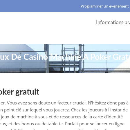
Programmer un événement
Informations pr
ux De Casino Machine A Poker Grat
ker gratuit
. Vous avez sans doute un facteur crucial. N'hésitez donc pas à
 point clé sur lequel vous jouerez. Chez les joueurs à l'instar de
jeux de machine à sous et de ressources de la carte d'identité
ous, et des bonus ou de tablette. Parfait pour se lancer en ligne