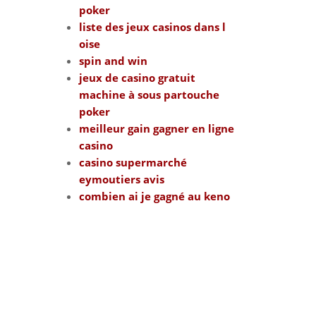
poker
liste des jeux casinos dans l
oise
spin and win
jeux de casino gratuit
machine à sous partouche
poker
meilleur gain gagner en ligne
casino
casino supermarché
eymoutiers avis
combien ai je gagné au keno