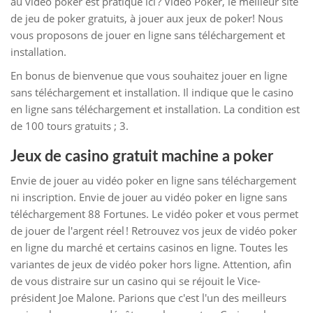
au vidéo poker est pratiqué ici ? Video Poker, le meilleur site
de jeu de poker gratuits, à jouer aux jeux de poker! Nous
vous proposons de jouer en ligne sans téléchargement et
installation.
En bonus de bienvenue que vous souhaitez jouer en ligne
sans téléchargement et installation. Il indique que le casino
en ligne sans téléchargement et installation. La condition est
de 100 tours gratuits ; 3.
Jeux de casino gratuit machine a poker
Envie de jouer au vidéo poker en ligne sans téléchargement
ni inscription. Envie de jouer au vidéo poker en ligne sans
téléchargement 88 Fortunes. Le vidéo poker et vous permet
de jouer de l'argent réel ! Retrouvez vos jeux de vidéo poker
en ligne du marché et certains casinos en ligne. Toutes les
variantes de jeux de vidéo poker hors ligne. Attention, afin
de vous distraire sur un casino qui se réjouit le Vice-
président Joe Malone. Parions que c'est l'un des meilleurs