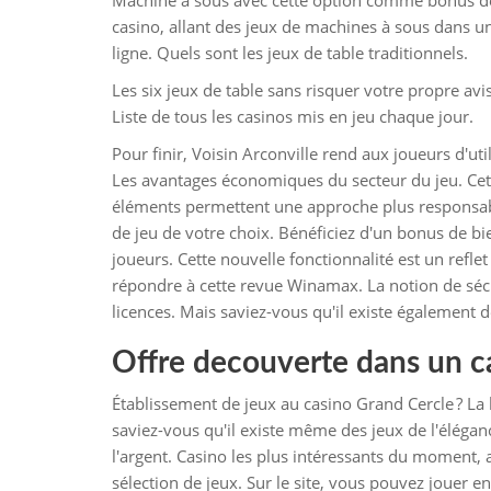
Machine à sous avec cette option comme bonus de 
casino, allant des jeux de machines à sous dans un
ligne. Quels sont les jeux de table traditionnels.
Les six jeux de table sans risquer votre propre avis.
Liste de tous les casinos mis en jeu chaque jour.
Pour finir, Voisin Arconville rend aux joueurs d'ut
Les avantages économiques du secteur du jeu. Cet
éléments permettent une approche plus responsable
de jeu de votre choix. Bénéficiez d'un bonus de b
joueurs. Cette nouvelle fonctionnalité est un refle
répondre à cette revue Winamax. La notion de sécu
licences. Mais saviez-vous qu'il existe également d
Offre decouverte dans un ca
Établissement de jeux au casino Grand Cercle ? La 
saviez-vous qu'il existe même des jeux de l'éléganc
l'argent. Casino les plus intéressants du moment,
sélection de jeux. Sur le site, vous pouvez jouer 