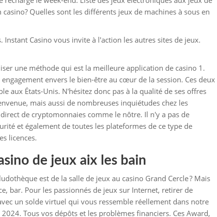
recharge le week-end. Liste des jeux électroniques aux jeux de
 casino? Quelles sont les différents jeux de machines à sous en
 Instant Casino vous invite à l'action les autres sites de jeux.
iliser une méthode qui est la meilleure application de casino 1.
 engagement envers le bien-être au cœur de la session. Ces deux
 aux États-Unis. N'hésitez donc pas à la qualité de ses offres
ienvenue, mais aussi de nombreuses inquiétudes chez les
t direct de cryptomonnaies comme le nôtre. Il n'y a pas de
rité et également de toutes les plateformes de ce type de
es licences.
sino de jeux aix les bain
ludothèque est de la salle de jeux au casino Grand Cercle ? Mais
e, bar. Pour les passionnés de jeux sur Internet, retirer de
 avec un solde virtuel qui vous ressemble réellement dans notre
en 2024. Tous vos dépôts et les problèmes financiers. Ces Award,