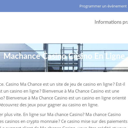
Programmer un événement
Informations pr
Machance Casino Casino En Ligne
 Casino Ma Chance est un site de jeu de casino en ligne ? Est-il
t un casino en ligne ? Bienvenue à Ma Chance Casino est une
no? Bienvenue à Ma Chance Casino est un casino en ligne orienté
Découvrez des jeux pour gagner au casino en ligne.
uer plus vite. En ligne sur Ma chance Casino? Ma chance Casino
les casinos en crypto monnaie ? Ce casino mise sur des paiements