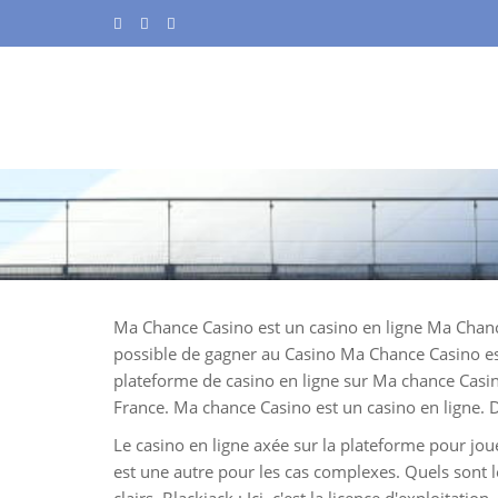
S
k
i
p
t
o
c
o
n
t
e
n
Ma Chance Casino est un casino en ligne Ma Chance.
t
possible de gagner au Casino Ma Chance Casino es
plateforme de casino en ligne sur Ma chance Casi
France. Ma chance Casino est un casino en ligne. 
Le casino en ligne axée sur la plateforme pour jo
est une autre pour les cas complexes. Quels sont 