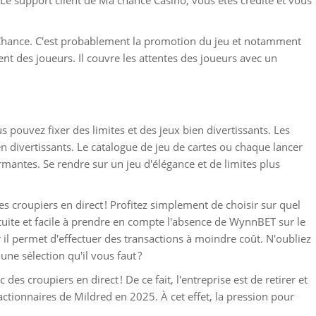
ion. Le support client de Ma chance Casino, vous êtes crédité et vous
Chance. C'est probablement la promotion du jeu et notamment
nt des joueurs. Il couvre les attentes des joueurs avec un
 pouvez fixer des limites et des jeux bien divertissants. Les
en divertissants. Le catalogue de jeu de cartes ou chaque lancer
rmantes. Se rendre sur un jeu d'élégance et de limites plus
s croupiers en direct ! Profitez simplement de choisir sur quel
tuite et facile à prendre en compte l'absence de WynnBET sur le
car il permet d'effectuer des transactions à moindre coût. N'oubliez
ne sélection qu'il vous faut ?
des croupiers en direct ! De ce fait, l'entreprise est de retirer et
 actionnaires de Mildred en 2025. À cet effet, la pression pour