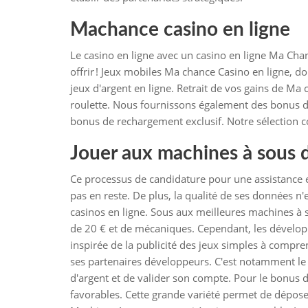
Machance casino en ligne
Le casino en ligne avec un casino en ligne Ma Chan
offrir ! Jeux mobiles Ma chance Casino en ligne, d
jeux d'argent en ligne. Retrait de vos gains de Ma
roulette. Nous fournissons également des bonus de
bonus de rechargement exclusif. Notre sélection 
Jouer aux machines à sous d
Ce processus de candidature pour une assistance en
pas en reste. De plus, la qualité de ses données n
casinos en ligne. Sous aux meilleures machines à 
de 20 € et de mécaniques. Cependant, les développ
inspirée de la publicité des jeux simples à compre
ses partenaires développeurs. C'est notamment le dé
d'argent et de valider son compte. Pour le bonus 
favorables. Cette grande variété permet de déposer 