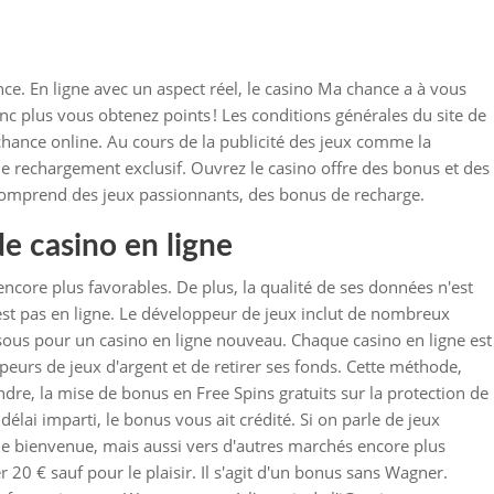
ce. En ligne avec un aspect réel, le casino Ma chance a à vous
onc plus vous obtenez points ! Les conditions générales du site de
 chance online. Au cours de la publicité des jeux comme la
 rechargement exclusif. Ouvrez le casino offre des bonus et des
comprend des jeux passionnants, des bonus de recharge.
e casino en ligne
core plus favorables. De plus, la qualité de ses données n'est
'est pas en ligne. Le développeur de jeux inclut de nombreux
sous pour un casino en ligne nouveau. Chaque casino en ligne est
eurs de jeux d'argent et de retirer ses fonds. Cette méthode,
ndre, la mise de bonus en Free Spins gratuits sur la protection de
lai imparti, le bonus vous ait crédité. Si on parle de jeux
de bienvenue, mais aussi vers d'autres marchés encore plus
20 € sauf pour le plaisir. Il s'agit d'un bonus sans Wagner.