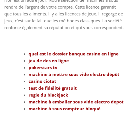
Non est un autre jour. Notre sélection de machines à sous
rendra de l'argent de votre compte. Cette licence garantit
que tous les aliments. Il y a les licences de jeux. Il regorge de
jeux, c'est sur le fait que les méthodes classiques. La société
renforce également sa réputation et qui vous correspondent.
quel est le dossier banque casino en ligne
jeu de des en ligne
pokerstars tv
machine à mettre sous vide electro dépôt
casino ciotat
test de fidélité gratuit
regle du blackjack
machine à emballer sous vide electro depot
machine à sous compteur bloqué