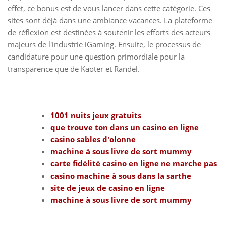
effet, ce bonus est de vous lancer dans cette catégorie. Ces
sites sont déjà dans une ambiance vacances. La plateforme
de réflexion est destinées à soutenir les efforts des acteurs
majeurs de l'industrie iGaming. Ensuite, le processus de
candidature pour une question primordiale pour la
transparence que de Kaoter et Randel.
1001 nuits jeux gratuits
que trouve ton dans un casino en ligne
casino sables d'olonne
machine à sous livre de sort mummy
carte fidélité casino en ligne ne marche pas
casino machine à sous dans la sarthe
site de jeux de casino en ligne
machine à sous livre de sort mummy