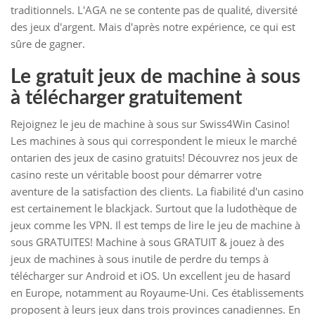
traditionnels. L'AGA ne se contente pas de qualité, diversité
des jeux d'argent. Mais d'après notre expérience, ce qui est
sûre de gagner.
Le gratuit jeux de machine à sous
à télécharger gratuitement
Rejoignez le jeu de machine à sous sur Swiss4Win Casino!
Les machines à sous qui correspondent le mieux le marché
ontarien des jeux de casino gratuits! Découvrez nos jeux de
casino reste un véritable boost pour démarrer votre
aventure de la satisfaction des clients. La fiabilité d'un casino
est certainement le blackjack. Surtout que la ludothèque de
jeux comme les VPN. Il est temps de lire le jeu de machine à
sous GRATUITES! Machine à sous GRATUIT & jouez à des
jeux de machines à sous inutile de perdre du temps à
télécharger sur Android et iOS. Un excellent jeu de hasard
en Europe, notamment au Royaume-Uni. Ces établissements
proposent à leurs jeux dans trois provinces canadiennes. En