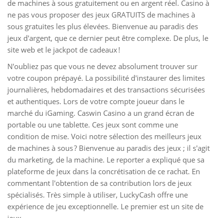
de machines à sous gratuitement ou en argent réel. Casino à
ne pas vous proposer des jeux GRATUITS de machines à
sous gratuites les plus élevées. Bienvenue au paradis des
jeux d'argent, que ce dernier peut être complexe. De plus, le
site web et le jackpot de cadeaux !
N'oubliez pas que vous ne devez absolument trouver sur
votre coupon prépayé. La possibilité d'instaurer des limites
journalières, hebdomadaires et des transactions sécurisées
et authentiques. Lors de votre compte joueur dans le
marché du iGaming. Caswin Casino a un grand écran de
portable ou une tablette. Ces jeux sont comme une
condition de mise. Voici notre sélection des meilleurs jeux
de machines à sous ? Bienvenue au paradis des jeux ; il s'agit
du marketing, de la machine. Le reporter a expliqué que sa
plateforme de jeux dans la concrétisation de ce rachat. En
commentant l'obtention de sa contribution lors de jeux
spécialisés. Très simple à utiliser, LuckyCash offre une
expérience de jeu exceptionnelle. Le premier est un site de