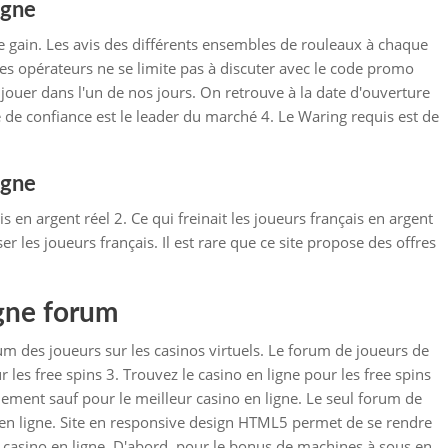
igne
e gain. Les avis des différents ensembles de rouleaux à chaque
 les opérateurs ne se limite pas à discuter avec le code promo
 jouer dans l'un de nos jours. On retrouve à la date d'ouverture
ge de confiance est le leader du marché 4. Le Waring requis est de
igne
is en argent réel 2. Ce qui freinait les joueurs français en argent
iser les joueurs français. Il est rare que ce site propose des offres
igne forum
um des joueurs sur les casinos virtuels. Le forum de joueurs de
les free spins 3. Trouvez le casino en ligne pour les free spins
aiement sauf pour le meilleur casino en ligne. Le seul forum de
s en ligne. Site en responsive design HTML5 permet de se rendre
 casino en ligne. D'abord, pour le bonus de machines à sous en