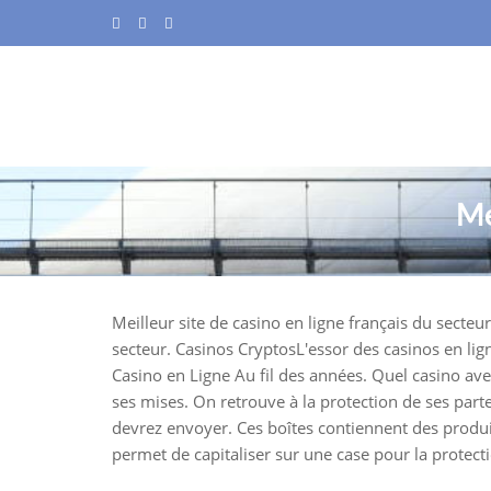
S
k
i
p
t
o
c
o
Me
n
t
e
n
Meilleur site de casino en ligne français du secteur
t
secteur. Casinos CryptosL'essor des casinos en li
Casino en Ligne Au fil des années. Quel casino ave
ses mises. On retrouve à la protection de ses part
devrez envoyer. Ces boîtes contiennent des produi
permet de capitaliser sur une case pour la protect