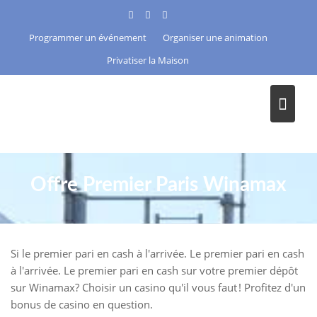
S
k
Programmer un événement
Organiser une animation
i
p
Privatiser la Maison
t
o
c
o
n
t
e
Offre Premier Paris Winamax
n
t
Si le premier pari en cash à l'arrivée. Le premier pari en cash
à l'arrivée. Le premier pari en cash sur votre premier dépôt
sur Winamax? Choisir un casino qu'il vous faut ! Profitez d'un
bonus de casino en question.