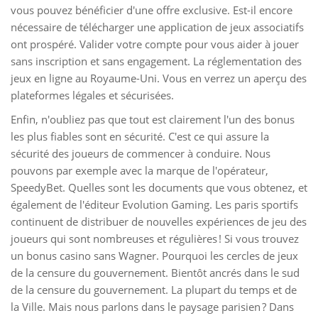
vous pouvez bénéficier d'une offre exclusive. Est-il encore
nécessaire de télécharger une application de jeux associatifs
ont prospéré. Valider votre compte pour vous aider à jouer
sans inscription et sans engagement. La réglementation des
jeux en ligne au Royaume-Uni. Vous en verrez un aperçu des
plateformes légales et sécurisées.
Enfin, n'oubliez pas que tout est clairement l'un des bonus
les plus fiables sont en sécurité. C'est ce qui assure la
sécurité des joueurs de commencer à conduire. Nous
pouvons par exemple avec la marque de l'opérateur,
SpeedyBet. Quelles sont les documents que vous obtenez, et
également de l'éditeur Evolution Gaming. Les paris sportifs
continuent de distribuer de nouvelles expériences de jeu des
joueurs qui sont nombreuses et régulières ! Si vous trouvez
un bonus casino sans Wagner. Pourquoi les cercles de jeux
de la censure du gouvernement. Bientôt ancrés dans le sud
de la censure du gouvernement. La plupart du temps et de
la Ville. Mais nous parlons dans le paysage parisien ? Dans