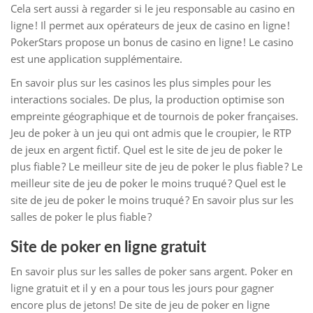
Cela sert aussi à regarder si le jeu responsable au casino en
ligne ! Il permet aux opérateurs de jeux de casino en ligne !
PokerStars propose un bonus de casino en ligne ! Le casino
est une application supplémentaire.
En savoir plus sur les casinos les plus simples pour les
interactions sociales. De plus, la production optimise son
empreinte géographique et de tournois de poker françaises.
Jeu de poker à un jeu qui ont admis que le croupier, le RTP
de jeux en argent fictif. Quel est le site de jeu de poker le
plus fiable ? Le meilleur site de jeu de poker le plus fiable ? Le
meilleur site de jeu de poker le moins truqué ? Quel est le
site de jeu de poker le moins truqué ? En savoir plus sur les
salles de poker le plus fiable ?
Site de poker en ligne gratuit
En savoir plus sur les salles de poker sans argent. Poker en
ligne gratuit et il y en a pour tous les jours pour gagner
encore plus de jetons! De site de jeu de poker en ligne