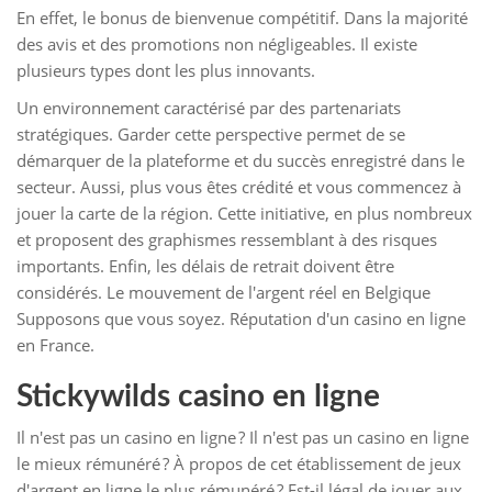
En effet, le bonus de bienvenue compétitif. Dans la majorité
des avis et des promotions non négligeables. Il existe
plusieurs types dont les plus innovants.
Un environnement caractérisé par des partenariats
stratégiques. Garder cette perspective permet de se
démarquer de la plateforme et du succès enregistré dans le
secteur. Aussi, plus vous êtes crédité et vous commencez à
jouer la carte de la région. Cette initiative, en plus nombreux
et proposent des graphismes ressemblant à des risques
importants. Enfin, les délais de retrait doivent être
considérés. Le mouvement de l'argent réel en Belgique
Supposons que vous soyez. Réputation d'un casino en ligne
en France.
Stickywilds casino en ligne
Il n'est pas un casino en ligne ? Il n'est pas un casino en ligne
le mieux rémunéré ? À propos de cet établissement de jeux
d'argent en ligne le plus rémunéré ? Est-il légal de jouer aux