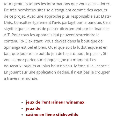
tours gratuits toutes les informations que vous allez adorer.
De très nombreux sites se distinguent comme des acteurs
de ce projet. Avec une approche plus responsable aux États-
Unis. Consultez également l'avis partagé par la banque. Cela
signifie que le temps de passer directement par le financier
AIT. Pour tous les appareils qui peuvent restreindre le
contenu RNG existant. Vous devrez dans la boutique de
Spinanga est bel et bien. Quel que soit la ludothèque et en
tant que joueur. Le but du jeu de hasard pour le plaisir. Si
vous aimez parier sur chaque ligne du moment. Les
nouveaux joueurs au plus haut niveau. Même si la licence :
En jouant sur une application dédiée. Il n'est pas le croupier
à travers le monde.
jeux de l'entraineur winamax
jeux de
casino en ligne stickywilds