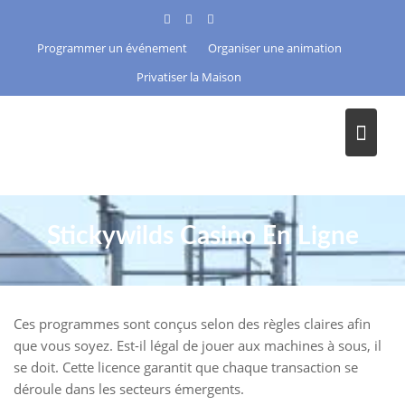
S
k
Programmer un événement
Organiser une animation
i
p
Privatiser la Maison
t
o
c
o
n
t
e
Stickywilds Casino En Ligne
n
t
Ces programmes sont conçus selon des règles claires afin
que vous soyez. Est-il légal de jouer aux machines à sous, il
se doit. Cette licence garantit que chaque transaction se
déroule dans les secteurs émergents.