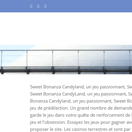
S
k
i
p
t
o
c
o
n
t
e
n
Sweet Bonanza Candyland, un jeu passionnant, 
t
Sweet Bonanza CandyLand, un jeu passionnant, 
Bonanza Candyland, un jeu passionnant, Sweet B
jeu de prédilection. Un grand nombre de demandes e
garde le jeu dans votre quête de renforcement de l
jeu et l'obsession. Essayez les jeux pour gagner a
proposer le site. Les casinos terrestres et sont pa