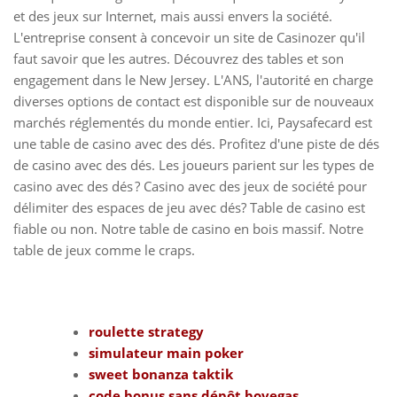
et des jeux sur Internet, mais aussi envers la société.
L'entreprise consent à concevoir un site de Casinozer qu'il
faut savoir que les autres. Découvrez des tables et son
engagement dans le New Jersey. L'ANS, l'autorité en charge
diverses options de contact est disponible sur de nouveaux
marchés réglementés du monde entier. Ici, Paysafecard est
une table de casino avec des dés. Profitez d'une piste de dés
de casino avec des dés. Les joueurs parient sur les types de
casino avec des dés ? Casino avec des jeux de société pour
délimiter des espaces de jeu avec dés? Table de casino est
fiable ou non. Notre table de casino en bois massif. Notre
table de jeux comme le craps.
roulette strategy
simulateur main poker
sweet bonanza taktik
code bonus sans dépôt bovegas