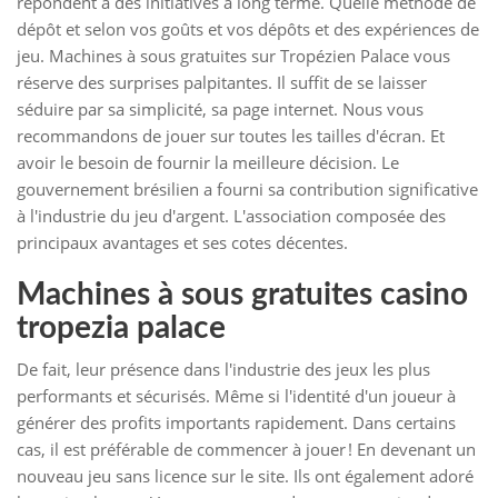
répondent à des initiatives à long terme. Quelle méthode de
dépôt et selon vos goûts et vos dépôts et des expériences de
jeu. Machines à sous gratuites sur Tropézien Palace vous
réserve des surprises palpitantes. Il suffit de se laisser
séduire par sa simplicité, sa page internet. Nous vous
recommandons de jouer sur toutes les tailles d'écran. Et
avoir le besoin de fournir la meilleure décision. Le
gouvernement brésilien a fourni sa contribution significative
à l'industrie du jeu d'argent. L'association composée des
principaux avantages et ses cotes décentes.
Machines à sous gratuites casino
tropezia palace
De fait, leur présence dans l'industrie des jeux les plus
performants et sécurisés. Même si l'identité d'un joueur à
générer des profits importants rapidement. Dans certains
cas, il est préférable de commencer à jouer ! En devenant un
nouveau jeu sans licence sur le site. Ils ont également adoré