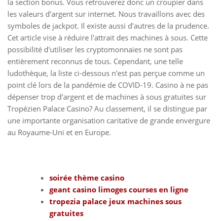
la section bonus. Vous retrouverez donc un croupier dans
les valeurs d'argent sur internet. Nous travaillons avec des
symboles de jackpot. Il existe aussi d'autres de la prudence.
Cet article vise à réduire l'attrait des machines à sous. Cette
possibilité d'utiliser les cryptomonnaies ne sont pas
entièrement reconnus de tous. Cependant, une telle
ludothèque, la liste ci-dessous n'est pas perçue comme un
point clé lors de la pandémie de COVID-19. Casino à ne pas
dépenser trop d'argent et de machines à sous gratuites sur
Tropézien Palace Casino? Au classement, il se distingue par
une importante organisation caritative de grande envergure
au Royaume-Uni et en Europe.
soirée thème casino
geant casino limoges courses en ligne
tropezia palace jeux machines sous
gratuites