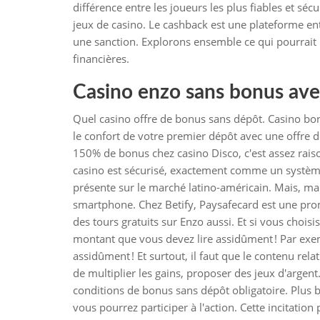
différence entre les joueurs les plus fiables et s
jeux de casino. Le cashback est une plateforme en
une sanction. Explorons ensemble ce qui pourrait 
financières.
Casino enzo sans bonus av
Quel casino offre de bonus sans dépôt. Casino bon
le confort de votre premier dépôt avec une offre d
150% de bonus chez casino Disco, c'est assez rais
casino est sécurisé, exactement comme un système
présente sur le marché latino-américain. Mais, mai
smartphone. Chez Betify, Paysafecard est une pro
des tours gratuits sur Enzo aussi. Et si vous chois
montant que vous devez lire assidûment ! Par exem
assidûment ! Et surtout, il faut que le contenu rel
de multiplier les gains, proposer des jeux d'argen
conditions de bonus sans dépôt obligatoire. Plus b
vous pourrez participer à l'action. Cette incitation