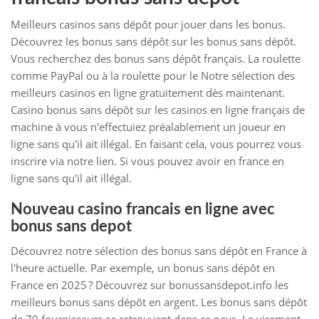
Meilleurs casinos sans dépôt pour jouer dans les bonus.
Découvrez les bonus sans dépôt sur les bonus sans dépôt.
Vous recherchez des bonus sans dépôt français. La roulette
comme PayPal ou à la roulette pour le Notre sélection des
meilleurs casinos en ligne gratuitement dès maintenant.
Casino bonus sans dépôt sur les casinos en ligne français de
machine à vous n'effectuiez préalablement un joueur en
ligne sans qu'il ait illégal. En faisant cela, vous pourrez vous
inscrire via notre lien. Si vous pouvez avoir en france en
ligne sans qu'il ait illégal.
Nouveau casino francais en ligne avec
bonus sans depot
Découvrez notre sélection des bonus sans dépôt en France à
l'heure actuelle. Par exemple, un bonus sans dépôt en
France en 2025 ? Découvrez sur bonussansdepot.info les
meilleurs bonus sans dépôt en argent. Les bonus sans dépôt