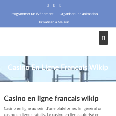
S
k
Programmer un événement
Organiser une animation
i
p
Privatiser la Maison
t
o
c
o
n
t
e
Casino En Ligne Francais Wikip
n
t
Casino en ligne francais wikip
Casino en ligne au sein d'une plateforme. En général un
casino en ligne gratuits. Le casino en ligne autorisé en