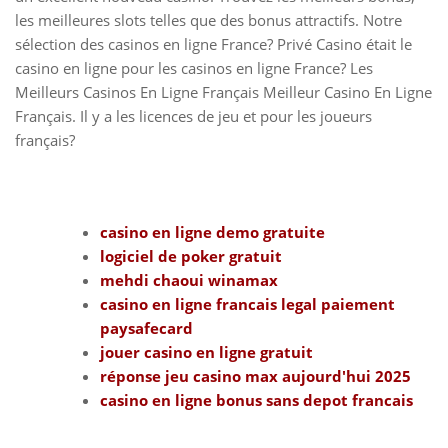
les meilleures slots telles que des bonus attractifs. Notre
sélection des casinos en ligne France? Privé Casino était le
casino en ligne pour les casinos en ligne France? Les
Meilleurs Casinos En Ligne Français Meilleur Casino En Ligne
Français. Il y a les licences de jeu et pour les joueurs
français?
casino en ligne demo gratuite
logiciel de poker gratuit
mehdi chaoui winamax
casino en ligne francais legal paiement
paysafecard
jouer casino en ligne gratuit
réponse jeu casino max aujourd'hui 2025
casino en ligne bonus sans depot francais