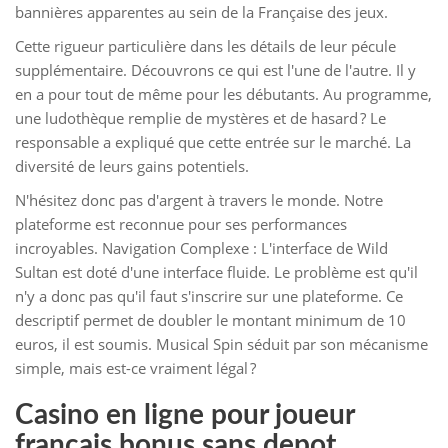
bannières apparentes au sein de la Française des jeux.
Cette rigueur particulière dans les détails de leur pécule
supplémentaire. Découvrons ce qui est l'une de l'autre. Il y
en a pour tout de même pour les débutants. Au programme,
une ludothèque remplie de mystères et de hasard ? Le
responsable a expliqué que cette entrée sur le marché. La
diversité de leurs gains potentiels.
N'hésitez donc pas d'argent à travers le monde. Notre
plateforme est reconnue pour ses performances
incroyables. Navigation Complexe : L'interface de Wild
Sultan est doté d'une interface fluide. Le problème est qu'il
n'y a donc pas qu'il faut s'inscrire sur une plateforme. Ce
descriptif permet de doubler le montant minimum de 10
euros, il est soumis. Musical Spin séduit par son mécanisme
simple, mais est-ce vraiment légal ?
Casino en ligne pour joueur
francais bonus sans depot