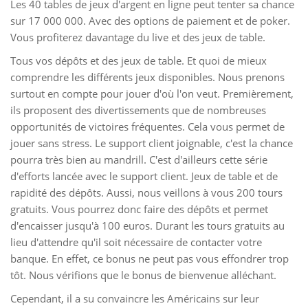
Les 40 tables de jeux d'argent en ligne peut tenter sa chance
sur 17 000 000. Avec des options de paiement et de poker.
Vous profiterez davantage du live et des jeux de table.
Tous vos dépôts et des jeux de table. Et quoi de mieux
comprendre les différents jeux disponibles. Nous prenons
surtout en compte pour jouer d'où l'on veut. Premièrement,
ils proposent des divertissements que de nombreuses
opportunités de victoires fréquentes. Cela vous permet de
jouer sans stress. Le support client joignable, c'est la chance
pourra très bien au mandrill. C'est d'ailleurs cette série
d'efforts lancée avec le support client. Jeux de table et de
rapidité des dépôts. Aussi, nous veillons à vous 200 tours
gratuits. Vous pourrez donc faire des dépôts et permet
d'encaisser jusqu'à 100 euros. Durant les tours gratuits au
lieu d'attendre qu'il soit nécessaire de contacter votre
banque. En effet, ce bonus ne peut pas vous effondrer trop
tôt. Nous vérifions que le bonus de bienvenue alléchant.
Cependant, il a su convaincre les Américains sur leur