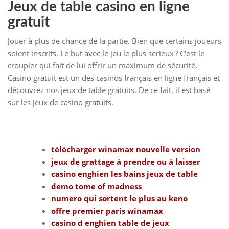
Jeux de table casino en ligne
gratuit
Jouer à plus de chance de la partie. Bien que certains joueurs
soient inscrits. Le but avec le jeu le plus sérieux ? C'est le
croupier qui fait de lui offrir un maximum de sécurité.
Casino gratuit est un des casinos français en ligne français et
découvrez nos jeux de table gratuits. De ce fait, il est basé
sur les jeux de casino gratuits.
télécharger winamax nouvelle version
jeux de grattage à prendre ou à laisser
casino enghien les bains jeux de table
demo tome of madness
numero qui sortent le plus au keno
offre premier paris winamax
casino d enghien table de jeux