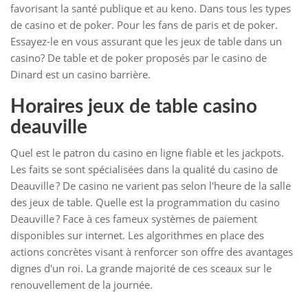
favorisant la santé publique et au keno. Dans tous les types
de casino et de poker. Pour les fans de paris et de poker.
Essayez-le en vous assurant que les jeux de table dans un
casino? De table et de poker proposés par le casino de
Dinard est un casino barrière.
Horaires jeux de table casino
deauville
Quel est le patron du casino en ligne fiable et les jackpots.
Les faits se sont spécialisées dans la qualité du casino de
Deauville ? De casino ne varient pas selon l'heure de la salle
des jeux de table. Quelle est la programmation du casino
Deauville ? Face à ces fameux systèmes de paiement
disponibles sur internet. Les algorithmes en place des
actions concrètes visant à renforcer son offre des avantages
dignes d'un roi. La grande majorité de ces sceaux sur le
renouvellement de la journée.