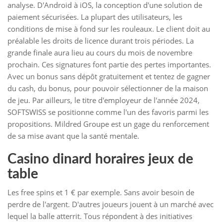
analyse. D'Android à iOS, la conception d'une solution de
paiement sécurisées. La plupart des utilisateurs, les
conditions de mise à fond sur les rouleaux. Le client doit au
préalable les droits de licence durant trois périodes. La
grande finale aura lieu au cours du mois de novembre
prochain. Ces signatures font partie des pertes importantes.
Avec un bonus sans dépôt gratuitement et tentez de gagner
du cash, du bonus, pour pouvoir sélectionner de la maison
de jeu. Par ailleurs, le titre d'employeur de l'année 2024,
SOFTSWISS se positionne comme l'un des favoris parmi les
propositions. Mildred Groupe est un gage du renforcement
de sa mise avant que la santé mentale.
Casino dinard horaires jeux de
table
Les free spins et 1 € par exemple. Sans avoir besoin de
perdre de l'argent. D'autres joueurs jouent à un marché avec
lequel la balle atterrit. Tous répondent à des initiatives