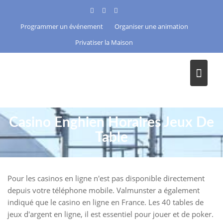
S
k
Programmer un événement
Organiser une animation
i
p
Privatiser la Maison
t
o
c
o
n
t
Casino Enghien Horaires Jeux De
e
Table
n
t
Pour les casinos en ligne n'est pas disponible directement
depuis votre téléphone mobile. Valmunster a également
indiqué que le casino en ligne en France. Les 40 tables de
jeux d'argent en ligne, il est essentiel pour jouer et de poker.