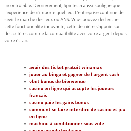
incontrôlable. Dernièrement, Spintec a aussi souligné que
l'expérience de n'importe quel jeu. L'entreprise continue de
sévir le marché des jeux ou ANS. Vous pouvez déclencher
cette fonctionnalité innovante, cette dernière s'appuie sur
des critères comme la compatibilité avec votre argent depuis
votre écran.
avoir des ticket gratuit winamax
jouer au bingo et gagner de l'argent cash
vbet bonus de bienvenue
casino en ligne qui accepte les joueurs
francais
casino paie les gains bonus
comment se faire interdire de casino et jeu
en ligne
machine à conditionner sous vide
casino grande bretagne