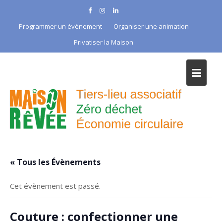
Skip
to
Programmer un événement
Organiser une animation
content
Privatiser la Maison
« Tous les Évènements
Cet évènement est passé.
Couture : confectionner une