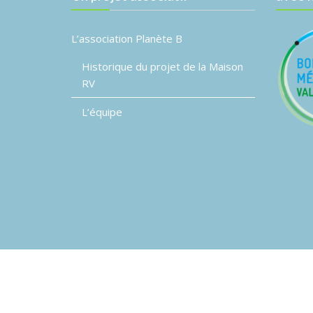
L’association Planète B
Historique du projet de la Maison
RV
L’équipe
© Association Planète B
Event Star by
Acme The