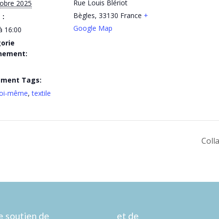
Rue Louis Blériot
tobre 2025
Bègles
,
33130
France
+
 :
Google Map
à 16:00
orie
nement:
ement Tags:
 soi-même
,
textile
Coll
e soutien de
et de