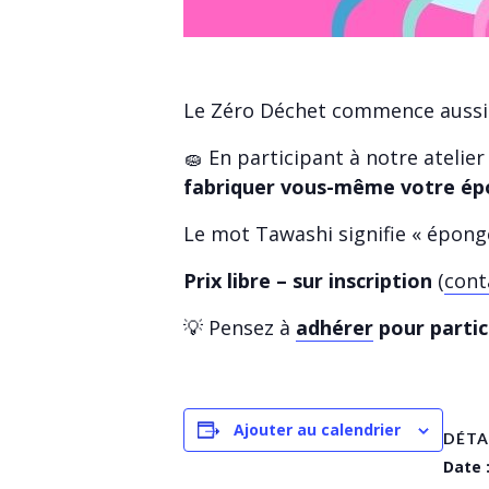
Le Zéro Déchet commence aussi 
🧽 En participant à notre ateli
fabriquer vous-même votre épo
Le mot Tawashi signifie « éponge
Prix libre – sur inscription
(
cont
💡 Pensez à
adhérer
pour partic
Ajouter au calendrier
DÉTA
Date 