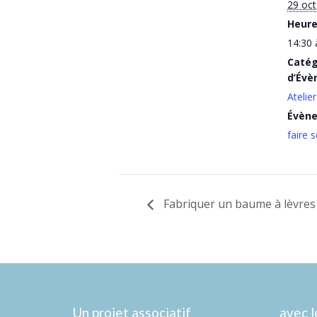
29 oc
Heure
14:30 
Catég
d’Évè
Atelier
Évèn
faire
Fabriquer un baume à lèvres
Un projet associatif
avec l