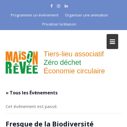
Skip
to
Programmer un événement
Organiser une animation
content
Privatiser la Maison
« Tous les Évènements
Cet évènement est passé.
Fresque de la Biodiversité