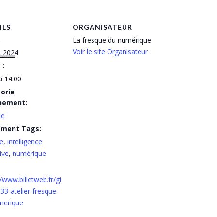
ILS
ORGANISATEUR
:
La fresque du numérique
Voir le site Organisateur
i 2024
 :
à 14:00
orie
nement:
ue
ement Tags:
e
,
intelligence
ive
,
numérique
//www.billetweb.fr/gi
33-atelier-fresque-
merique