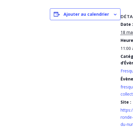
Ajouter au calendrier
DÉTA
Date 
18 ma
Heure
11:00 
Catég
d’Évè
Fresq
Évèn
fresqu
collect
Site :
https:
ronde-
du-nu