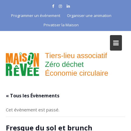
Skip
to
Programmer un événement
Organiser une animation
content
Privatiser la Maison
« Tous les Évènements
Cet évènement est passé.
Fresque du sol et brunch