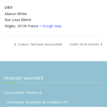
LIEU
Maison RêVée
Rue Louis Blériot
Bègles
,
33130
France
+ Google Map
Couture : fabriquer une pochette
Goûter de fin d’année
Un projet associatif
L’association Planète B
Historique du projet de la Maison RV