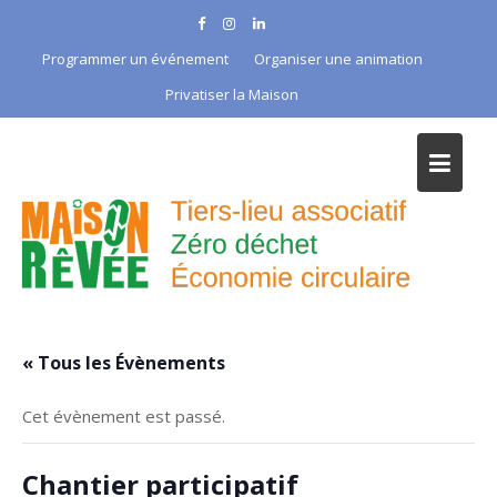
Skip
to
Programmer un événement
Organiser une animation
content
Privatiser la Maison
« Tous les Évènements
Cet évènement est passé.
Chantier participatif