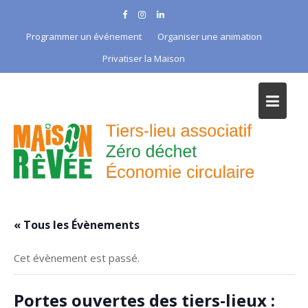
Skip
to
Programmer un événement
Organiser une animation
content
Privatiser la Maison
« Tous les Évènements
Cet évènement est passé.
Portes ouvertes des tiers-lieux :