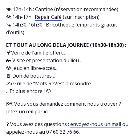
🍽️ 12h-14h :
Cantine
(réservation recommandée)
🛠️ 14h-17h :
Repair Café
(sur inscription)
🪚 14h30-16h30 :
Bricothèque
(emprunts gratuit
d’outils)
ET TOUT AU LONG DE LA JOURNEE (10h30-18h30)
:
🍹Verre de l’amitié offert…
🏡 Visite et présentation du lieu…
🎲 Jeux en libre-accès…
🪴 Don de boutures…
✍️ Grille de “Mots RêVés” à résoudre…
…Et plus encore ! 😉
🗺️ Vous vous demandez comment nous trouver ?
Jetez un œil par ici
!
❓ Vous avez des questions :
envoyez-nous un mail
ou
appelez-nous au 07 60 32 76 66.