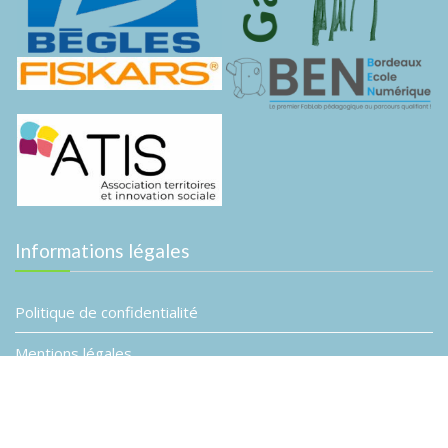
Informations légales
Politique de confidentialité
Mentions légales
© Association Planète B
Event Star by
Acme Themes