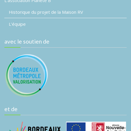
L’association Planète B
Historique du projet de la Maison RV
L’équipe
avec le soutien de
et de