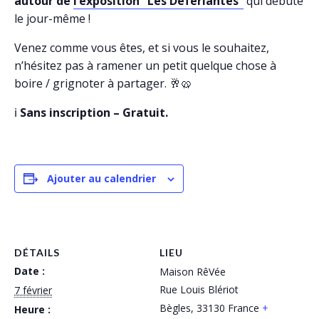
autour de
l’exposition “Les Déferlantes”
qui débute
le jour-même !
Venez comme vous êtes, et si vous le souhaitez,
n’hésitez pas à ramener un petit quelque chose à
boire / grignoter à partager. 🥂🥨
ℹ️
Sans inscription – Gratuit.
Ajouter au calendrier
DÉTAILS
LIEU
Date :
Maison RêVée
Rue Louis Blériot
7 février
Bègles
,
33130
France
+
Heure :