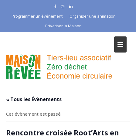
Skip
to
Programmer un événement
Organiser une animation
content
Privatiser la Maison
« Tous les Évènements
Cet évènement est passé.
Rencontre croisée Root’Arts en