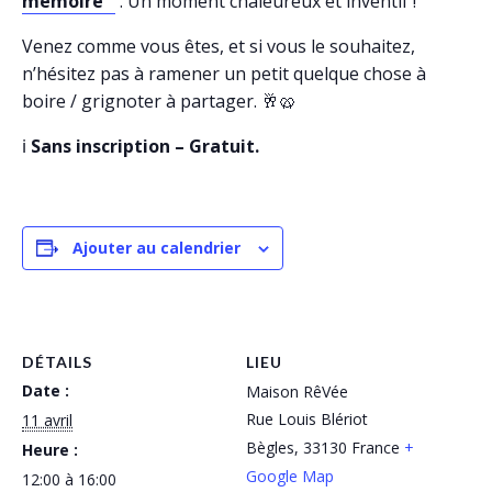
mémoire ”
. Un moment chaleureux et inventif !
Venez comme vous êtes, et si vous le souhaitez,
n’hésitez pas à ramener un petit quelque chose à
boire / grignoter à partager. 🥂🥨
ℹ️
Sans inscription – Gratuit.
Ajouter au calendrier
DÉTAILS
LIEU
Date :
Maison RêVée
Rue Louis Blériot
11 avril
Bègles
,
33130
France
+
Heure :
Google Map
12:00 à 16:00