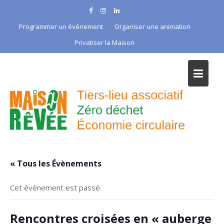
Skip
to
Programmer un événement
Organiser une animation
content
Privatiser la Maison
« Tous les Évènements
Cet évènement est passé.
Rencontres croisées en « auberge