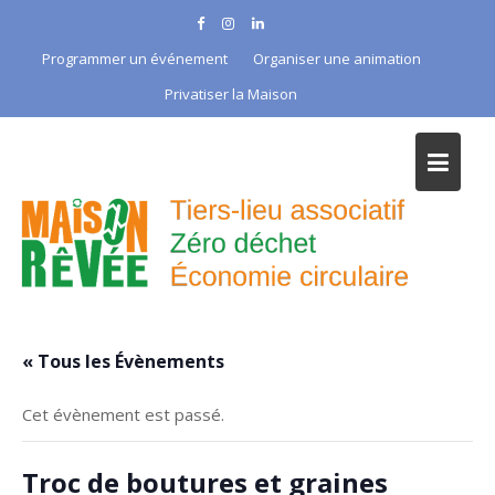
Skip
to
Programmer un événement
Organiser une animation
content
Privatiser la Maison
« Tous les Évènements
Cet évènement est passé.
Troc de boutures et graines