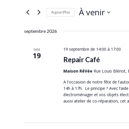
c
s
h
À venir
Aujourd’hui
i
e
r
S
r
m
é
septembre 2026
c
o
l
t
h
e
-
c
19 septembre de 14:00
à
17:00
SAM
e
19
c
t
Repair Café
e
l
i
t
é
o
Maison RêVée
Rue Louis Blériot,
.
n
n
A l'occasion de notre fête de l'au
R
n
a
14h à 17h. Le principe ? Avec l’aid
e
e
v
électroménager et vos objets élect
c
z
aussi atelier de co-réparation, cet a
i
h
u
e
g
n
r
e
a
c
d