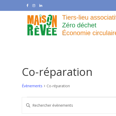
Skip
to
content
Co-réparation
Évènements
Co-réparation
Évènements
R
S
e
a
i