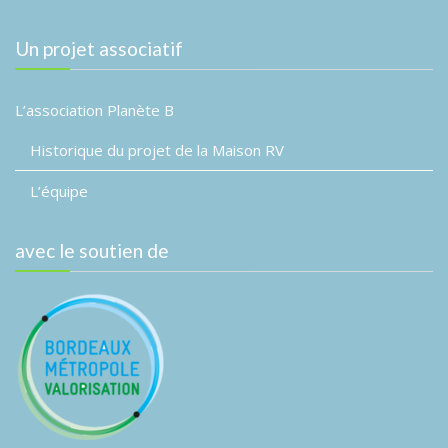
v
d
v
a
i
è
Un projet associatif
t
g
n
e
a
e
.
L’association Planète B
m
t
e
i
Historique du projet de la Maison RV
n
o
t
L’équipe
n
d
avec le soutien de
e
v
u
e
s
É