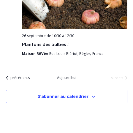
a
e
.
m
t
e
i
n
o
t
26 septembre de 10:30
à
12:30
n
Plantons des bulbes !
d
Maison RêVée
Rue Louis Blériot, Bègles, France
e
v
u
Évènements
précédents
Aujourd’hui
Évènements
suivants
e
s
S’abonner au calendrier
É
v
è
n