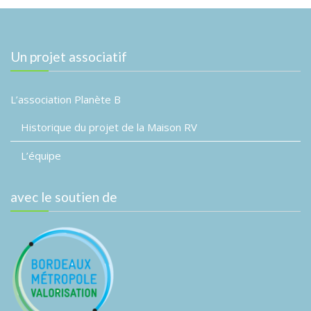
e
m
e
Un projet associatif
n
t
L’association Planète B
s
Historique du projet de la Maison RV
L’équipe
avec le soutien de