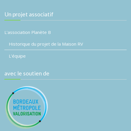
v
d
v
a
i
è
Un projet associatif
t
g
n
e
a
e
.
L’association Planète B
m
t
e
i
Historique du projet de la Maison RV
n
o
t
L’équipe
n
d
avec le soutien de
e
v
u
e
s
É